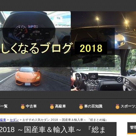
事一覧
中古車
高級車
車の豆知識
スポーツ
高級車
>
セダン
>
おすすめ人気セダン 2018 ～国産車＆輸入車～ 『総まとめ編』
018 ～国産車＆輸入車～ 『総ま
管理