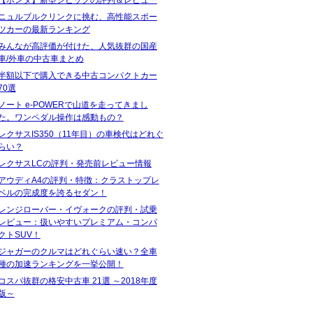
ニュルブルクリンクに挑む、高性能スポー
ツカーの最新ランキング
みんなが高評価が付けた、人気抜群の国産
車/外車の中古車まとめ
半額以下で購入できる中古コンパクトカー
70選
ノート e-POWERで山道を走ってきまし
た。ワンペダル操作は感動もの？
レクサスIS350（11年目）の車検代はどれぐ
らい？
レクサスLCの評判・発売前レビュー情報
アウディA4の評判・特徴：クラストップレ
ベルの完成度を誇るセダン！
レンジローバー・イヴォークの評判・試乗
レビュー：扱いやすいプレミアム・コンパ
クトSUV！
ジャガーのクルマはどれぐらい速い？全車
種の加速ランキングを一挙公開！
コスパ抜群の格安中古車 21選 ～2018年度
版～