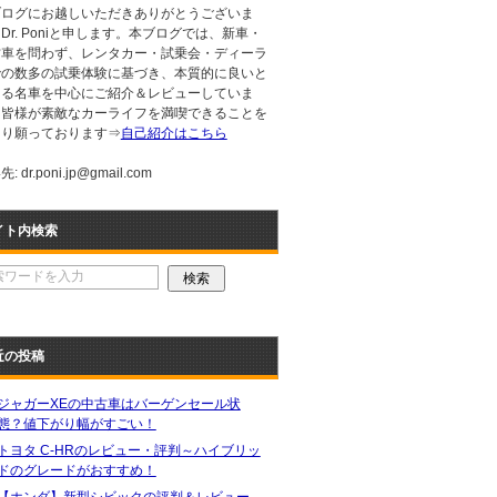
ブログにお越しいただきありがとうございま
Dr. Poniと申します。本ブログでは、新車・
古車を問わず、レンタカー・試乗会・ディーラ
での数多の試乗体験に基づき、本質的に良いと
える名車を中心にご紹介＆レビューしていま
。皆様が素敵なカーライフを満喫できることを
より願っております⇒
自己紹介はこちら
: dr.poni.jp@gmail.com
イト内検索
近の投稿
ジャガーXEの中古車はバーゲンセール状
態？値下がり幅がすごい！
トヨタ C-HRのレビュー・評判～ハイブリッ
ドのグレードがおすすめ！
【ホンダ】新型シビックの評判＆レビュー