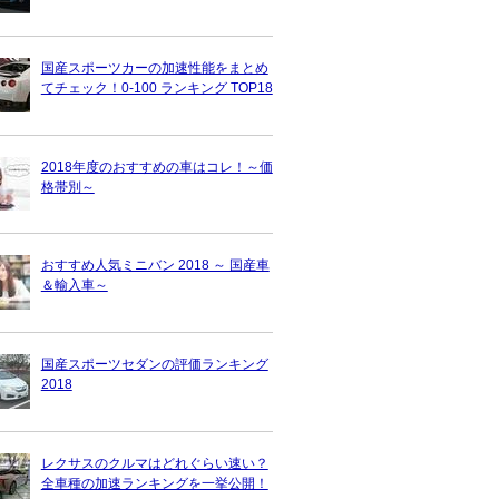
国産スポーツカーの加速性能をまとめ
てチェック！0-100 ランキング TOP18
2018年度のおすすめの車はコレ！～価
格帯別～
おすすめ人気ミニバン 2018 ～ 国産車
＆輸入車～
国産スポーツセダンの評価ランキング
2018
レクサスのクルマはどれぐらい速い？
全車種の加速ランキングを一挙公開！