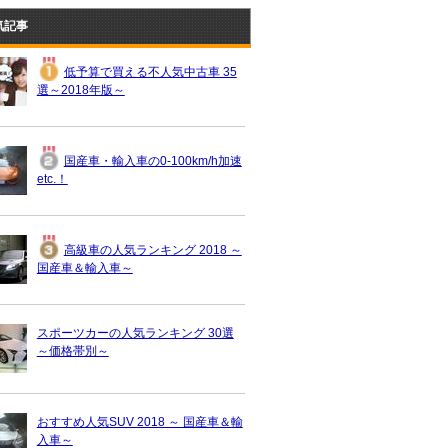
気記事
低予算で買える不人気中古車 35
選～2018年版～
国産車・輸入車の0-100km/h加速
etc.！
高級車の人気ランキング 2018 ～
国産車＆輸入車～
スポーツカーの人気ランキング 30選
～価格帯別～
おすすめ人気SUV 2018 ～ 国産車＆輸
入車～