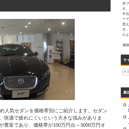
本
す。
中
ー
思
す
心
連絡先
サ
最
すすめ人気セダンを価格帯別にご紹介します。セダン
、快適で疲れにくいという大きな強みがありま
豊富であり、価格帯が100万円台～3000万円オ