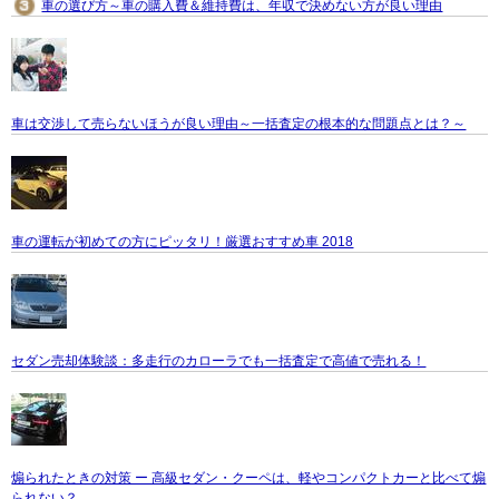
車の選び方～車の購入費＆維持費は、年収で決めない方が良い理由
車は交渉して売らないほうが良い理由～一括査定の根本的な問題点とは？～
車の運転が初めての方にピッタリ！厳選おすすめ車 2018
セダン売却体験談：多走行のカローラでも一括査定で高値で売れる！
煽られたときの対策 ー 高級セダン・クーペは、軽やコンパクトカーと比べて煽
られない？