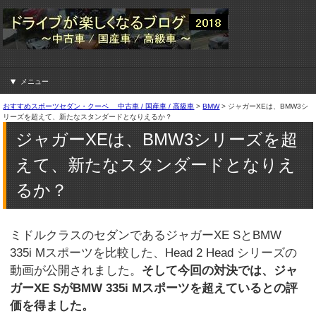
メニュー
おすすめスポーツセダン・クーペ 中古車 / 国産車 / 高級車
>
BMW
>
ジャガーXEは、BMW3シ
リーズを超えて、新たなスタンダードとなりえるか？
ジャガーXEは、BMW3シリーズを超
えて、新たなスタンダードとなりえ
るか？
ミドルクラスのセダンであるジャガーXE SとBMW
335i Mスポーツを比較した、Head 2 Head シリーズの
動画が公開されました。
そして今回の対決では、ジャ
ガーXE SがBMW 335i Mスポーツを超えているとの評
価を得ました。