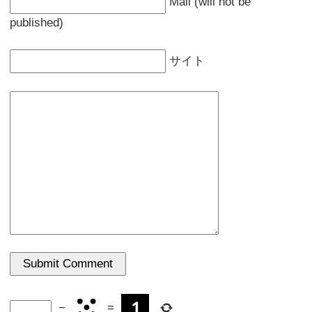
Mail (will not be
published)
サイト
−
=