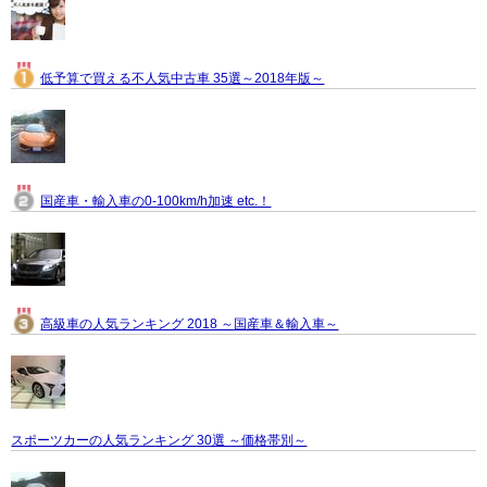
低予算で買える不人気中古車 35選～2018年版～
国産車・輸入車の0-100km/h加速 etc.！
高級車の人気ランキング 2018 ～国産車＆輸入車～
スポーツカーの人気ランキング 30選 ～価格帯別～