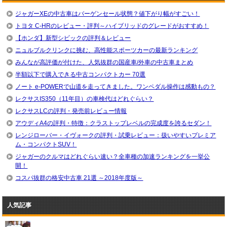
ジャガーXEの中古車はバーゲンセール状態？値下がり幅がすごい！
トヨタ C-HRのレビュー・評判～ハイブリッドのグレードがおすすめ！
【ホンダ】新型シビックの評判＆レビュー
ニュルブルクリンクに挑む、高性能スポーツカーの最新ランキング
みんなが高評価が付けた、人気抜群の国産車/外車の中古車まとめ
半額以下で購入できる中古コンパクトカー 70選
ノート e-POWERで山道を走ってきました。ワンペダル操作は感動もの？
レクサスIS350（11年目）の車検代はどれぐらい？
レクサスLCの評判・発売前レビュー情報
アウディA4の評判・特徴：クラストップレベルの完成度を誇るセダン！
レンジローバー・イヴォークの評判・試乗レビュー：扱いやすいプレミア
ム・コンパクトSUV！
ジャガーのクルマはどれぐらい速い？全車種の加速ランキングを一挙公
開！
コスパ抜群の格安中古車 21選 ～2018年度版～
人気記事