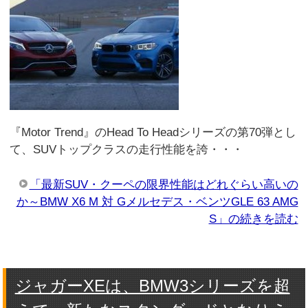
『Motor Trend』のHead To Headシリーズの第70弾とし
て、SUVトップクラスの走行性能を誇・・・
「最新SUV・クーペの限界性能はどれぐらい高いの
か～BMW X6 M 対 Gメルセデス・ベンツGLE 63 AMG
S」の続きを読む
ジャガーXEは、BMW3シリーズを超