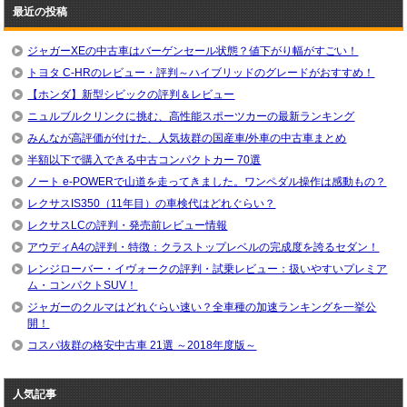
最近の投稿
ジャガーXEの中古車はバーゲンセール状態？値下がり幅がすごい！
トヨタ C-HRのレビュー・評判～ハイブリッドのグレードがおすすめ！
【ホンダ】新型シビックの評判＆レビュー
ニュルブルクリンクに挑む、高性能スポーツカーの最新ランキング
みんなが高評価が付けた、人気抜群の国産車/外車の中古車まとめ
半額以下で購入できる中古コンパクトカー 70選
ノート e-POWERで山道を走ってきました。ワンペダル操作は感動もの？
レクサスIS350（11年目）の車検代はどれぐらい？
レクサスLCの評判・発売前レビュー情報
アウディA4の評判・特徴：クラストップレベルの完成度を誇るセダン！
レンジローバー・イヴォークの評判・試乗レビュー：扱いやすいプレミア
ム・コンパクトSUV！
ジャガーのクルマはどれぐらい速い？全車種の加速ランキングを一挙公
開！
コスパ抜群の格安中古車 21選 ～2018年度版～
人気記事