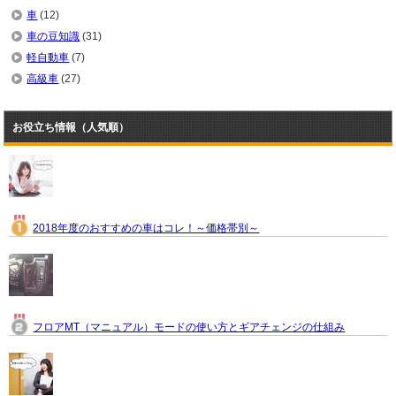
車
(12)
車の豆知識
(31)
軽自動車
(7)
高級車
(27)
お役立ち情報（人気順）
2018年度のおすすめの車はコレ！～価格帯別～
フロアMT（マニュアル）モードの使い方とギアチェンジの仕組み