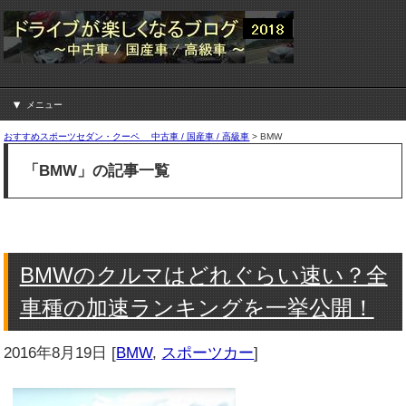
メニュー
おすすめスポーツセダン・クーペ 中古車 / 国産車 / 高級車
>
BMW
「BMW」の記事一覧
BMWのクルマはどれぐらい速い？全
車種の加速ランキングを一挙公開！
2016年8月19日
[
BMW
,
スポーツカー
]