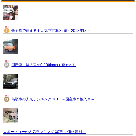
低予算で買える不人気中古車 35選～2018年版～
国産車・輸入車の0-100km/h加速 etc.！
高級車の人気ランキング 2018 ～国産車＆輸入車～
スポーツカーの人気ランキング 30選 ～価格帯別～