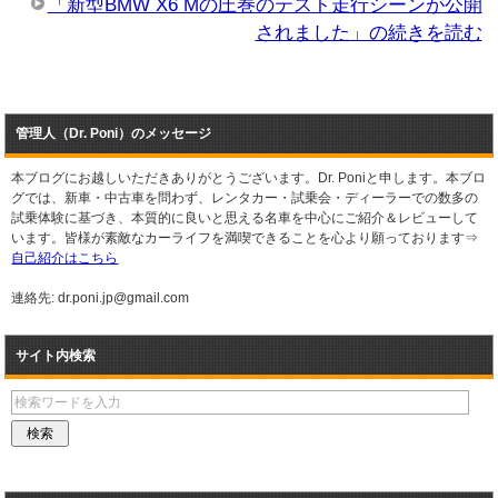
「新型BMW X6 Mの圧巻のテスト走行シーンが公開
されました」の続きを読む
管理人（Dr. Poni）のメッセージ
本ブログにお越しいただきありがとうございます。Dr. Poniと申します。本ブロ
グでは、新車・中古車を問わず、レンタカー・試乗会・ディーラーでの数多の
試乗体験に基づき、本質的に良いと思える名車を中心にご紹介＆レビューして
います。皆様が素敵なカーライフを満喫できることを心より願っております⇒
自己紹介はこちら
連絡先: dr.poni.jp@gmail.com
サイト内検索