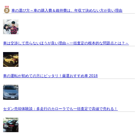
車の選び方～車の購入費＆維持費は、年収で決めない方が良い理由
車は交渉して売らないほうが良い理由～一括査定の根本的な問題点とは？～
車の運転が初めての方にピッタリ！厳選おすすめ車 2018
セダン売却体験談：多走行のカローラでも一括査定で高値で売れる！