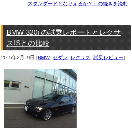
スタンダードとなりえるか？」の続きを読む
BMW 320i の試乗レポートとレクサ
スISとの比較
2015年2月19日
[
BMW
,
セダン
,
レクサス
,
試乗レビュー
]