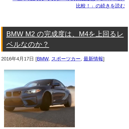
比較！」の続きを読む
BMW M2 の完成度は、M4を上回るレ
ベルなのか？
2016年4月17日
[
BMW
,
スポーツカー
,
最新情報
]