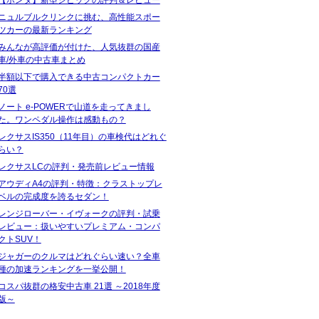
ニュルブルクリンクに挑む、高性能スポー
ツカーの最新ランキング
みんなが高評価が付けた、人気抜群の国産
車/外車の中古車まとめ
半額以下で購入できる中古コンパクトカー
70選
ノート e-POWERで山道を走ってきまし
た。ワンペダル操作は感動もの？
レクサスIS350（11年目）の車検代はどれぐ
らい？
レクサスLCの評判・発売前レビュー情報
アウディA4の評判・特徴：クラストップレ
ベルの完成度を誇るセダン！
レンジローバー・イヴォークの評判・試乗
レビュー：扱いやすいプレミアム・コンパ
クトSUV！
ジャガーのクルマはどれぐらい速い？全車
種の加速ランキングを一挙公開！
コスパ抜群の格安中古車 21選 ～2018年度
版～