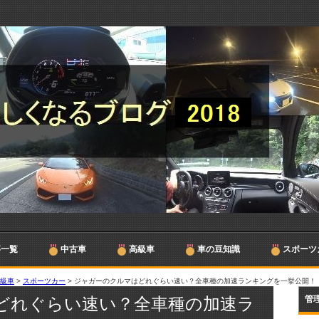
事一覧
中古車
高級車
車の豆知識
スポーツ
高級車
>
スポーツカー
>
ジャガーのクルマはどれぐらい速い？全車種の加速ランキングを一挙公開！
どれぐらい速い？全車種の加速ラ
管理