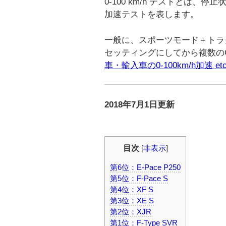
0-100 km/h テストとは、
加速テストを表します。
一般に、スポーツモード＋トラ
セッティングにしてから複数の
車・輸入車の0-100km/h加速 et
2018年7月1日更新
目次
[
非表示
]
第6位：E-Pace P250
第5位：F-Pace S
第4位：XF S
第3位：XE S
第2位：XJR
第1位：F-Type SVR