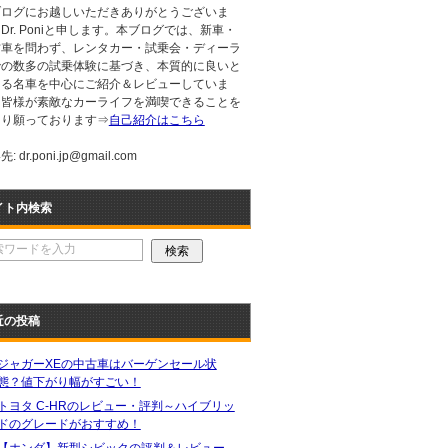
ブログにお越しいただきありがとうございま
Dr. Poniと申します。本ブログでは、新車・
古車を問わず、レンタカー・試乗会・ディーラ
での数多の試乗体験に基づき、本質的に良いと
える名車を中心にご紹介＆レビューしていま
。皆様が素敵なカーライフを満喫できることを
より願っております⇒
自己紹介はこちら
: dr.poni.jp@gmail.com
イト内検索
近の投稿
ジャガーXEの中古車はバーゲンセール状
態？値下がり幅がすごい！
トヨタ C-HRのレビュー・評判～ハイブリッ
ドのグレードがおすすめ！
【ホンダ】新型シビックの評判＆レビュー