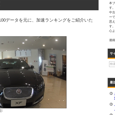
！
本
す。
中
ー
100データを元に、加速ランキングをご紹介いた
思
す
心
連絡先
サ
最
影