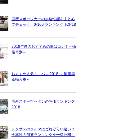
国産スポーツカーの加速性能をまとめ
てチェック！0-100 ランキング TOP18
2018年度のおすすめの車はコレ！～価
格帯別～
おすすめ人気ミニバン 2018 ～ 国産車
＆輸入車～
国産スポーツセダンの評価ランキング
2018
レクサスのクルマはどれぐらい速い？
全車種の加速ランキングを一挙公開！