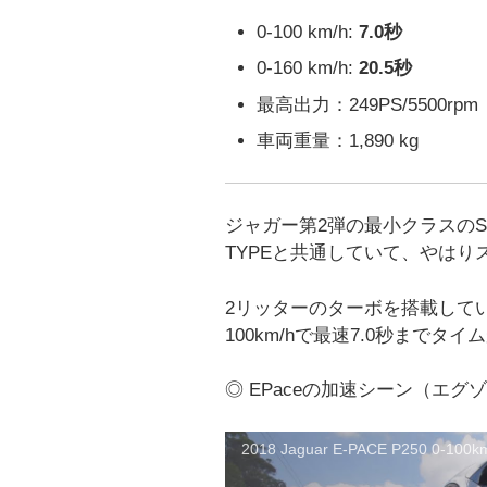
0-100 km/h:
7.0秒
0-160 km/h:
20.5秒
最高出力：249PS/5500rpm
車両重量：1,890 kg
ジャガー第2弾の最小クラスのS
TYPEと共通していて、やはり
2リッターのターボを搭載してい
100km/hで最速7.0秒まで
◎ EPaceの加速シーン（エグゾー
2018 Jaguar E-PACE P250 0-100km