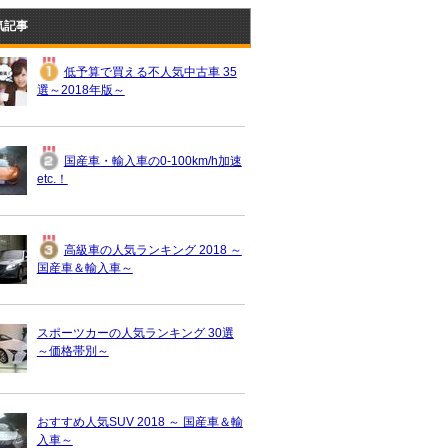
気記事
低予算で買える不人気中古車 35
選～2018年版～
国産車・輸入車の0-100km/h加速
etc.！
高級車の人気ランキング 2018 ～
国産車＆輸入車～
スポーツカーの人気ランキング 30選
～価格帯別～
おすすめ人気SUV 2018 ～ 国産車＆輸
入車～