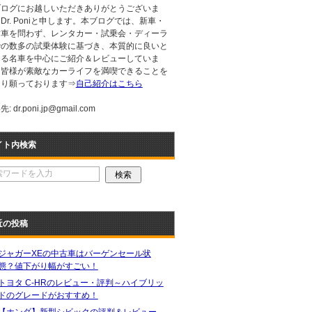
ブログにお越しいただきありがとうございま
Dr. Poniと申します。本ブログでは、新車・
古車を問わず、レンタカー・試乗会・ディーラ
での数多の試乗体験に基づき、本質的に良いと
える名車を中心にご紹介＆レビューしていま
。皆様が素敵なカーライフを満喫できることを
より願っております⇒
自己紹介はこちら
: dr.poni.jp@gmail.com
イト内検索
近の投稿
ジャガーXEの中古車はバーゲンセール状
態？値下がり幅がすごい！
トヨタ C-HRのレビュー・評判～ハイブリッ
ドのグレードがおすすめ！
【ホンダ】新型シビックの評判＆レビュー