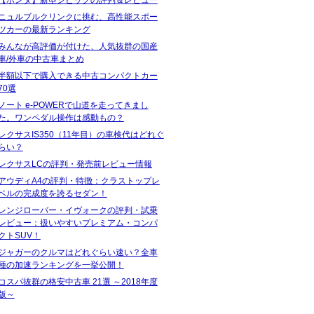
ニュルブルクリンクに挑む、高性能スポー
ツカーの最新ランキング
みんなが高評価が付けた、人気抜群の国産
車/外車の中古車まとめ
半額以下で購入できる中古コンパクトカー
70選
ノート e-POWERで山道を走ってきまし
た。ワンペダル操作は感動もの？
レクサスIS350（11年目）の車検代はどれぐ
らい？
レクサスLCの評判・発売前レビュー情報
アウディA4の評判・特徴：クラストップレ
ベルの完成度を誇るセダン！
レンジローバー・イヴォークの評判・試乗
レビュー：扱いやすいプレミアム・コンパ
クトSUV！
ジャガーのクルマはどれぐらい速い？全車
種の加速ランキングを一挙公開！
コスパ抜群の格安中古車 21選 ～2018年度
版～