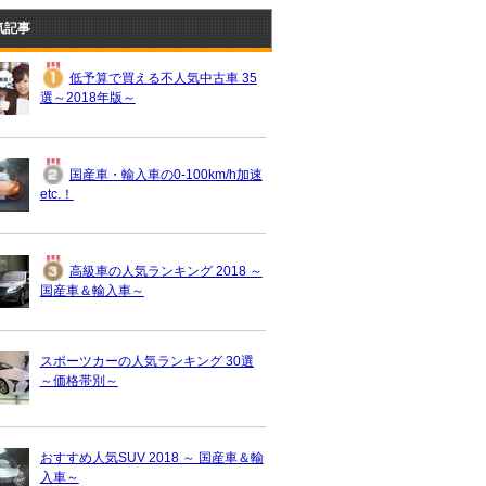
気記事
低予算で買える不人気中古車 35
選～2018年版～
国産車・輸入車の0-100km/h加速
etc.！
高級車の人気ランキング 2018 ～
国産車＆輸入車～
スポーツカーの人気ランキング 30選
～価格帯別～
おすすめ人気SUV 2018 ～ 国産車＆輸
入車～