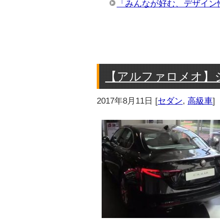
「みんなが好む、デザイン
【アルファロメオ】
2017年8月11日
[
セダン
,
高級車
]