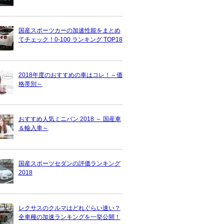
国産スポーツカーの加速性能をまとめ
てチェック！0-100 ランキング TOP18
2018年度のおすすめの車はコレ！～価
格帯別～
おすすめ人気ミニバン 2018 ～ 国産車
＆輸入車～
国産スポーツセダンの評価ランキング
2018
レクサスのクルマはどれぐらい速い？
全車種の加速ランキングを一挙公開！