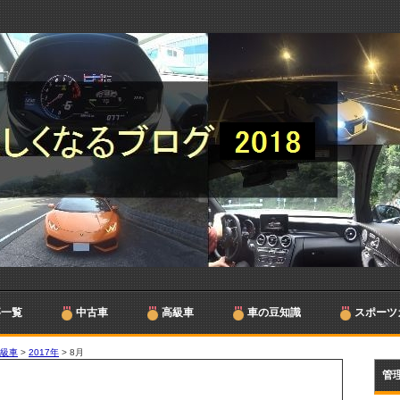
事一覧
中古車
高級車
車の豆知識
スポーツ
高級車
>
2017年
>
8月
管理