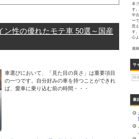
本
す。
中
ー
思
ン性の優れたモテ車 50選～国産
す
心
連絡先
サ
車選びにおいて、「見た目の良さ」は重要項目
の一つです。自分好みの車を持つことができれ
ば、愛車に乗り込む前の時間・・・
最