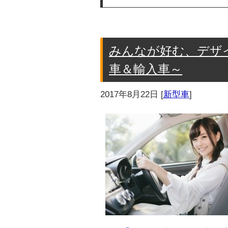
みんなが好む、デザイ
車＆輸入車～
2017年8月22日
[
新型車
]