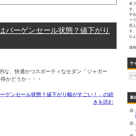
本
す。
中
ー
思
車はバーゲンセール状態？値下がり
す
心
連絡先
サ
的な、快適かつスポーティなセダン「ジャガー
い得かどうか・・・
バーゲンセール状態？値下がり幅がすごい！」の続
最
きを読む