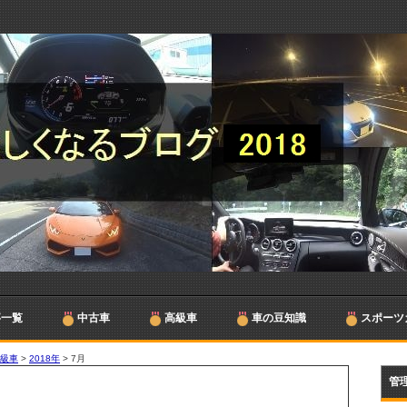
事一覧
中古車
高級車
車の豆知識
スポーツ
高級車
>
2018年
>
7月
管理