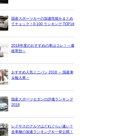
国産スポーツカーの加速性能をまとめ
てチェック！0-100 ランキング TOP18
2018年度のおすすめの車はコレ！～価
格帯別～
おすすめ人気ミニバン 2018 ～ 国産車
＆輸入車～
国産スポーツセダンの評価ランキング
2018
レクサスのクルマはどれぐらい速い？
全車種の加速ランキングを一挙公開！