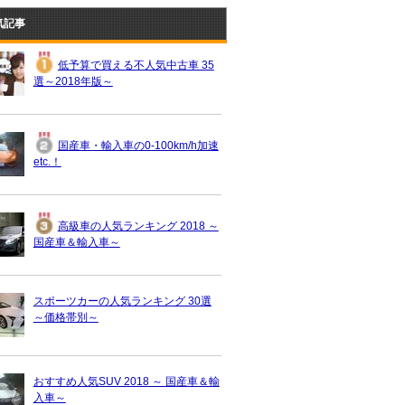
気記事
低予算で買える不人気中古車 35
選～2018年版～
国産車・輸入車の0-100km/h加速
etc.！
高級車の人気ランキング 2018 ～
国産車＆輸入車～
スポーツカーの人気ランキング 30選
～価格帯別～
おすすめ人気SUV 2018 ～ 国産車＆輸
入車～