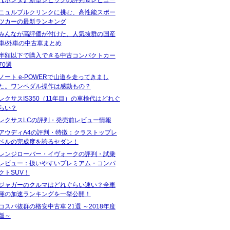
ニュルブルクリンクに挑む、高性能スポー
ツカーの最新ランキング
みんなが高評価が付けた、人気抜群の国産
車/外車の中古車まとめ
半額以下で購入できる中古コンパクトカー
70選
ノート e-POWERで山道を走ってきまし
た。ワンペダル操作は感動もの？
レクサスIS350（11年目）の車検代はどれぐ
らい？
レクサスLCの評判・発売前レビュー情報
アウディA4の評判・特徴：クラストップレ
ベルの完成度を誇るセダン！
レンジローバー・イヴォークの評判・試乗
レビュー：扱いやすいプレミアム・コンパ
クトSUV！
ジャガーのクルマはどれぐらい速い？全車
種の加速ランキングを一挙公開！
コスパ抜群の格安中古車 21選 ～2018年度
版～