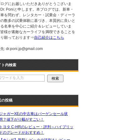
ブログにお越しいただきありがとうございま
Dr. Poniと申します。本ブログでは、新車・
古車を問わず、レンタカー・試乗会・ディーラ
での数多の試乗体験に基づき、本質的に良いと
える名車を中心にご紹介＆レビューしていま
。皆様が素敵なカーライフを満喫できることを
より願っております⇒
自己紹介はこちら
: dr.poni.jp@gmail.com
イト内検索
近の投稿
ジャガーXEの中古車はバーゲンセール状
態？値下がり幅がすごい！
トヨタ C-HRのレビュー・評判～ハイブリッ
ドのグレードがおすすめ！
【ホンダ】新型シビックの評判＆レビュー