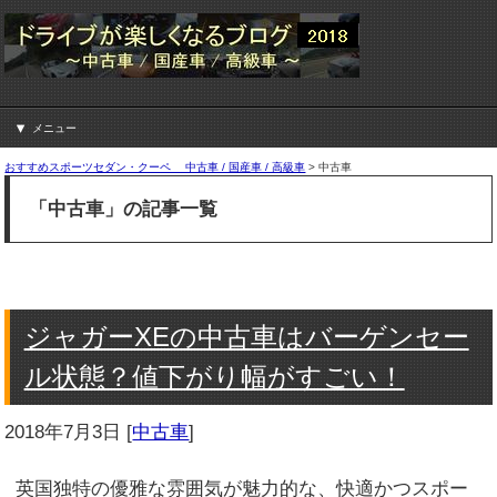
メニュー
おすすめスポーツセダン・クーペ 中古車 / 国産車 / 高級車
>
中古車
「中古車」の記事一覧
ジャガーXEの中古車はバーゲンセー
ル状態？値下がり幅がすごい！
2018年7月3日
[
中古車
]
英国独特の優雅な雰囲気が魅力的な、快適かつスポー