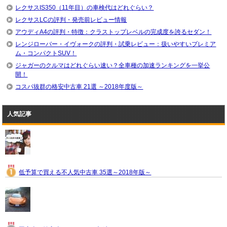
レクサスIS350（11年目）の車検代はどれぐらい？
レクサスLCの評判・発売前レビュー情報
アウディA4の評判・特徴：クラストップレベルの完成度を誇るセダン！
レンジローバー・イヴォークの評判・試乗レビュー：扱いやすいプレミア
ム・コンパクトSUV！
ジャガーのクルマはどれぐらい速い？全車種の加速ランキングを一挙公
開！
コスパ抜群の格安中古車 21選 ～2018年度版～
人気記事
低予算で買える不人気中古車 35選～2018年版～