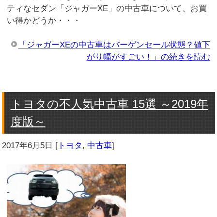
ティなセダン「ジャガーXE」の中古車について、お買
い得かどうか・・・
「ジャガーXEの中古車はバーゲンセール状態？値下
がり幅がすごい！」の続きを読む
トヨタの不人気中古車 15選 ～2019年
度版～
2017年6月5日
[
トヨタ
,
中古車
]