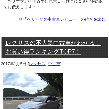
「ベリーサ」の中古車に試乗しに行ったときの体験談
をお伝えします・・・
「ベリーサの中古車レビュー」の続きを読む
レクサスの不人気中古車がわかる！
お買い得ランキングTOP7！
2017年1月5日
[
レクサス
,
中古車
]