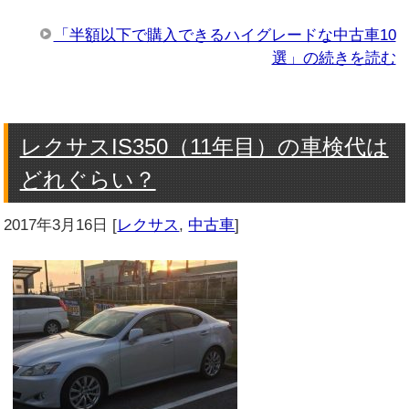
「半額以下で購入できるハイグレードな中古車10
選」の続きを読む
レクサスIS350（11年目）の車検代は
どれぐらい？
2017年3月16日
[
レクサス
,
中古車
]