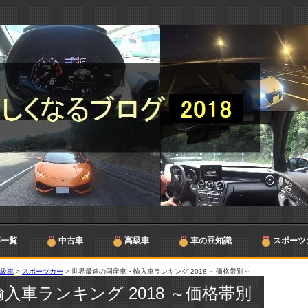
事一覧
中古車
高級車
車の豆知識
スポーツ
高級車
>
スポーツカー
>
世界最速の国産車・輸入車ランキング 2018 ～価格帯別～
入車ランキング 2018 ～価格帯別