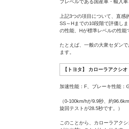
プレベルである国産車・輸入車
上記3つの項目について、直感
SS～Hまでの10段階で評価し
の性能、Hが標準レベルの性能
たとえば、一般の大衆セダンで
ます。
【トヨタ】 カローラアクシオ 1
加速性能：F、ブレーキ性能：
（0-100km/hが9.9秒、約9
旋回テストが28.5秒です。）
このことから、カローラアクシ