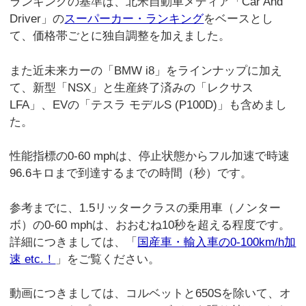
ランキングの基準は、北米自動車メディア「Car And
Driver」の
スーパーカー・ランキング
をベースとし
て、価格帯ごとに独自調整を加えました。
また近未来カーの「BMW i8」をラインナップに加え
て、新型「NSX」と生産終了済みの「レクサス
LFA」、EVの「テスラ モデルS (P100D)」も含めまし
た。
性能指標の0-60 mphは、停止状態からフル加速で時速
96.6キロまで到達するまでの時間（秒）です。
参考までに、1.5リッタークラスの乗用車（ノンター
ボ）の0-60 mphは、おおむね10秒を超える程度です。
詳細につきましては、「
国産車・輸入車の0-100km/h加
速 etc.！
」をご覧ください。
動画につきましては、コルベットと650Sを除いて、オ