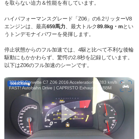
を取らない迫力＆性能を有しています。
ハイパフォーマンスグレード「Z06」の6.2リッターV8
エンジンは、最高
659馬力
、最大トルク
89.8kg・m
とい
うトンデモナイパワーを発揮します。
停止状態からのフル加速では、4駆と比べて不利な後輪
駆動にもかかわらず、驚愕の2.8秒を記録しています。
以下はZ06のフル加速のシーンです。
702 HP Corvette C7 Z06 2016 Acceleration 0-283 km/h
FAST! Autobahn Drive | CAPRISTO Exhaust by BBM