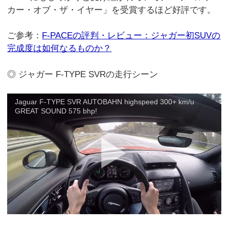
カー・オブ・ザ・イヤー」を受賞するほど好評です。
ご参考：
F-PACEの評判・レビュー：ジャガー初SUVの
完成度は如何なるものか？
◎ ジャガー F-TYPE SVRの走行シーン
Jaguar F-TYPE SVR AUTOBAHN highspeed 300+ km/u
GREAT SOUND 575 bhp!