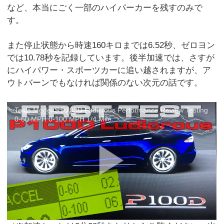
など、本当にごく一部のハイパーカーを残すのみで
す。
また停止状態から時速160キロまでは6.52秒、ゼロヨン
では10.78秒を記録しています。後半加速では、さすが
にハイパワー・スポーツカーに追い越されますが、ア
ウトバーンでもなければ関係のない次元の話です。
Tesla Model S P100D Ludicrous Performance Review Testing
0-60 MPH 0-100 MPH 1/4 Mile