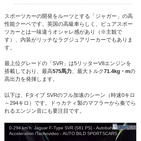
スポーツカーの開発をルーツとする「ジャガー」の高
性能クーペです。英国の高級車らしく、ピュアスポー
ツカーとは一味違うオシャレ感があり（※主観で
す）、内装がリッチなラグジュアリーカーでもありま
す。
最上位グレードの「SVR」は5リッターV8エンジンを
搭載しており、最高
575馬力
、最大トルク
71.4kg・m
の
高出力を発揮します。
以下は、Fタイプ SVRのフル加速のシーン（時速0キロ
～294キロ）です。ドゥカティ製のマフラーから奏でら
れるエンジン音にも要注目です。
0-294 km'h: Jaguar F-Type SVR (581 PS) - Autobahn /
Acceleration /Tachovideo - AUTO BILD SPORTSCARS