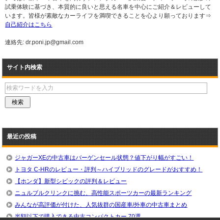
試乗体験に基づき、本質的に良いと思える名車を中心にご紹介＆レビューして
います。皆様が素敵なカーライフを満喫できることを心より願っております⇒
自己紹介はこちら
連絡先: dr.poni.jp@gmail.com
サイト内検索
最近の投稿
ジャガーXEの中古車はバーゲンセール状態？値下がり幅がすごい！
トヨタ C-HRのレビュー・評判～ハイブリッドのグレードがおすすめ！
【ホンダ】新型シビックの評判＆レビュー
ニュルブルクリンクに挑む、高性能スポーツカーの最新ランキング
みんなが高評価が付けた、人気抜群の国産車/外車の中古車まとめ
半額以下で購入できる中古コンパクトカー 70選