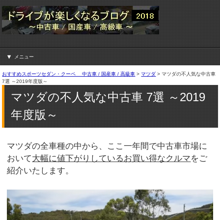
メニュー
おすすめスポーツセダン・クーペ 中古車 / 国産車 / 高級車
>
マツダ
>
マツダの不人気な中古車
7選 ～2019年度版～
マツダの不人気な中古車 7選 ～2019
年度版～
マツダの全車種の中から、ここ一年間で中古車市場に
おいて
大幅に値下がりしているお買い得なクルマ
をご
紹介いたします。