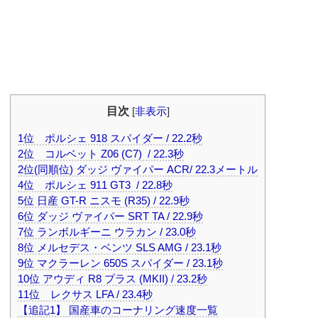
目次
[
非表示
]
1位 ポルシェ 918 スパイダー / 22.2秒
2位 コルベット Z06 (C7) / 22.3秒
2位(同順位) ダッジ ヴァイパー ACR/ 22.3メートル
4位 ポルシェ 911 GT3 / 22.8秒
5位 日産 GT-R ニスモ (R35) / 22.9秒
6位 ダッジ ヴァイパー SRT TA / 22.9秒
7位 ランボルギーニ ウラカン / 23.0秒
8位 メルセデス・ベンツ SLS AMG / 23.1秒
9位 マクラーレン 650S スパイダー / 23.1秒
10位 アウディ R8 プラス (MKII) / 23.2秒
11位 レクサス LFA / 23.4秒
【追記1】 国産車のコーナリング速度一覧