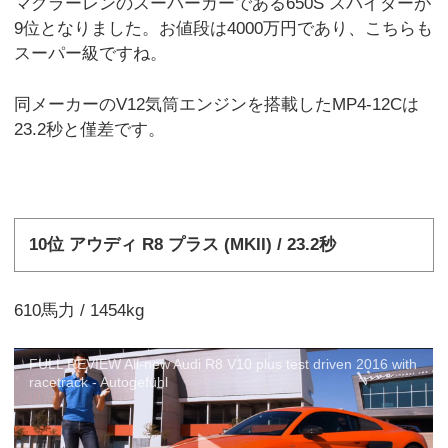
マクラーレンのスーパーカーである650S スパイダーが
9位となりました。お値段は4000万円であり、こちらも
スーパー級ですね。
同メーカーのV12気筒エンジンを搭載したMP4-12Cは
23.2秒と僅差です。
10位 アウディ R8 プラス (MKII) / 23.2秒
610馬力 / 1454kg
FULL REVIEW All-new Audi R8 V10 plus test driven 2016 with
racetrack - Autogefühl