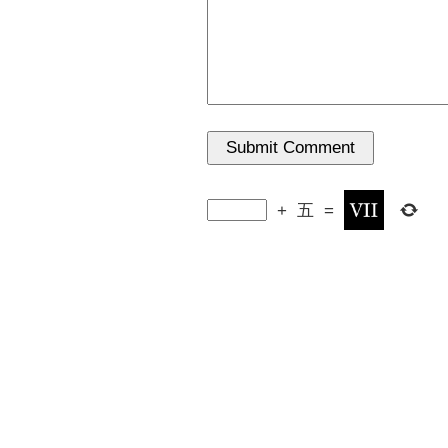
+
五
=