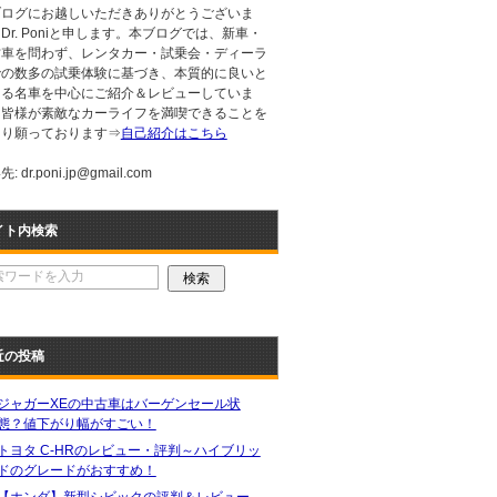
ブログにお越しいただきありがとうございま
Dr. Poniと申します。本ブログでは、新車・
古車を問わず、レンタカー・試乗会・ディーラ
での数多の試乗体験に基づき、本質的に良いと
える名車を中心にご紹介＆レビューしていま
。皆様が素敵なカーライフを満喫できることを
より願っております⇒
自己紹介はこちら
: dr.poni.jp@gmail.com
イト内検索
近の投稿
ジャガーXEの中古車はバーゲンセール状
態？値下がり幅がすごい！
トヨタ C-HRのレビュー・評判～ハイブリッ
ドのグレードがおすすめ！
【ホンダ】新型シビックの評判＆レビュー