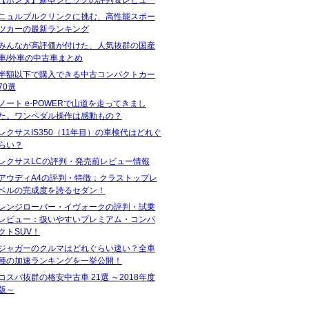
ニュルブルクリンクに挑む、高性能スポー
ツカーの最新ランキング
みんなが高評価が付けた、人気抜群の国産
車/外車の中古車まとめ
半額以下で購入できる中古コンパクトカー
70選
ノート e-POWERで山道を走ってきまし
た。ワンペダル操作は感動もの？
レクサスIS350（11年目）の車検代はどれぐ
らい？
レクサスLCの評判・発売前レビュー情報
アウディA4の評判・特徴：クラストップレ
ベルの完成度を誇るセダン！
レンジローバー・イヴォークの評判・試乗
レビュー：扱いやすいプレミアム・コンパ
クトSUV！
ジャガーのクルマはどれぐらい速い？全車
種の加速ランキングを一挙公開！
コスパ抜群の格安中古車 21選 ～2018年度
版～