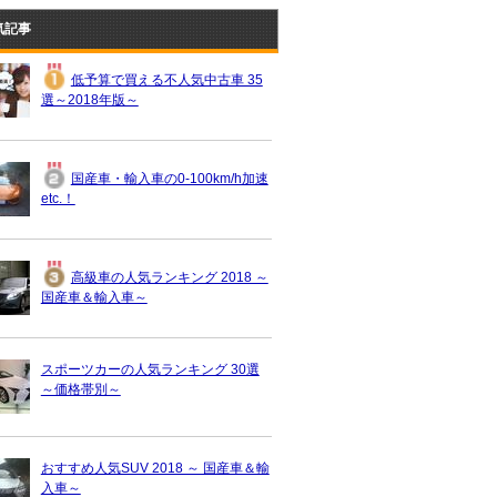
気記事
低予算で買える不人気中古車 35
選～2018年版～
国産車・輸入車の0-100km/h加速
etc.！
高級車の人気ランキング 2018 ～
国産車＆輸入車～
スポーツカーの人気ランキング 30選
～価格帯別～
おすすめ人気SUV 2018 ～ 国産車＆輸
入車～