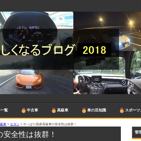
事一覧
中古車
高級車
車の豆知識
スポーツ
高級車
>
セダン
>
やっぱり国産高級車の安全性は抜群！
の安全性は抜群！
管理