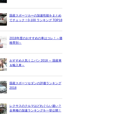
国産スポーツカーの加速性能をまとめ
てチェック！0-100 ランキング TOP18
2018年度のおすすめの車はコレ！～価
格帯別～
おすすめ人気ミニバン 2018 ～ 国産車
＆輸入車～
国産スポーツセダンの評価ランキング
2018
レクサスのクルマはどれぐらい速い？
全車種の加速ランキングを一挙公開！