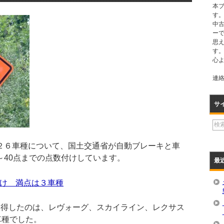
本
す。
中
ー
思
す
心
連絡先
サ
２６車種について、国土交通省が自動ブレーキと車
～40点までの点数付けしています。
最
け 満点は３車種
取得したのは、レヴォーグ、スカイライン、レクサス
車種でした。