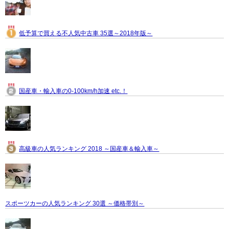
低予算で買える不人気中古車 35選～2018年版～
国産車・輸入車の0-100km/h加速 etc.！
高級車の人気ランキング 2018 ～国産車＆輸入車～
スポーツカーの人気ランキング 30選 ～価格帯別～