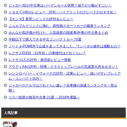
ジャガーXEの中古車はバーゲンセール状態？値下がり幅がすごい！
トヨタ C-HRのレビュー・評判～ハイブリッドのグレードがおすすめ！
【ホンダ】新型シビックの評判＆レビュー
ニュルブルクリンクに挑む、高性能スポーツカーの最新ランキング
みんなが高評価が付けた、人気抜群の国産車/外車の中古車まとめ
半額以下で購入できる中古コンパクトカー 70選
ノート e-POWERで山道を走ってきました。ワンペダル操作は感動もの？
レクサスIS350（11年目）の車検代はどれぐらい？
レクサスLCの評判・発売前レビュー情報
アウディA4の評判・特徴：クラストップレベルの完成度を誇るセダン！
レンジローバー・イヴォークの評判・試乗レビュー：扱いやすいプレミア
ム・コンパクトSUV！
ジャガーのクルマはどれぐらい速い？全車種の加速ランキングを一挙公
開！
コスパ抜群の格安中古車 21選 ～2018年度版～
人気記事