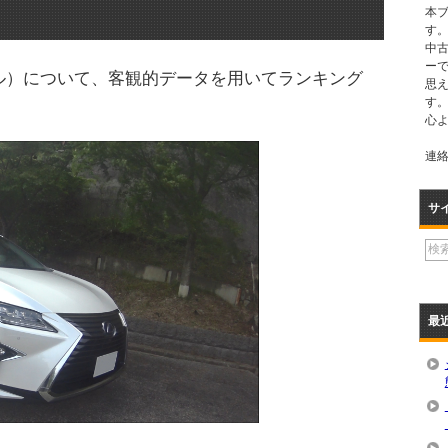
本
す。
中
ー
ル）について、客観的データを用いてランキング
思
す
心
連絡先
サ
最