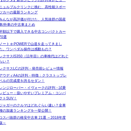
ニュルブルクリンクに挑む、高性能スポー
ツカーの最新ランキング
みんなが高評価が付けた、人気抜群の国産
車/外車の中古車まとめ
半額以下で購入できる中古コンパクトカー
70選
ノート e-POWERで山道を走ってきまし
た。ワンペダル操作は感動もの？
レクサスIS350（11年目）の車検代はどれぐ
らい？
レクサスLCの評判・発売前レビュー情報
アウディA4の評判・特徴：クラストップレ
ベルの完成度を誇るセダン！
レンジローバー・イヴォークの評判・試乗
レビュー：扱いやすいプレミアム・コンパ
クトSUV！
ジャガーのクルマはどれぐらい速い？全車
種の加速ランキングを一挙公開！
コスパ抜群の格安中古車 21選 ～2018年度
版～