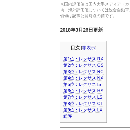
※国内評価値は国内大手メディア（カ
均、海外評価値については総合自動車メデ
価値は記事公開時点の値です。
2018年3月26日更新
目次
[
非表示
]
第1位：レクサス RX
第2位：レクサス GS
第3位：レクサス RC
第4位：レクサス NX
第5位：レクサス IS
第6位：レクサス HS
第7位：レクサス LS
第8位：レクサス CT
第9位：レクサス LX
総評