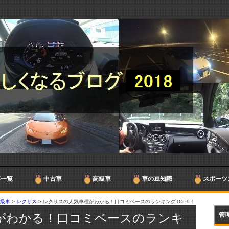
事一覧
中古車
高級車
車の豆知識
スポーツ
高級車
>
レクサス
>
レクサスの人気車種がわかる！口コミベースのランキングTOP9！
がわかる！口コミベースのランキ
管理