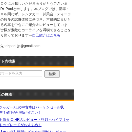
ブログにお越しいただきありがとうございま
Dr. Poniと申します。本ブログでは、新車・
古車を問わず、レンタカー・試乗会・ディーラ
での数多の試乗体験に基づき、本質的に良いと
える名車を中心にご紹介＆レビューしていま
。皆様が素敵なカーライフを満喫できることを
より願っております⇒
自己紹介はこちら
: dr.poni.jp@gmail.com
イト内検索
近の投稿
ジャガーXEの中古車はバーゲンセール状
態？値下がり幅がすごい！
トヨタ C-HRのレビュー・評判～ハイブリッ
ドのグレードがおすすめ！
【ホンダ】新型シビックの評判＆レビュー