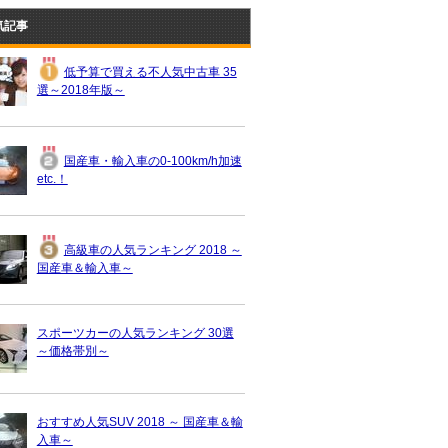
気記事
低予算で買える不人気中古車 35
選～2018年版～
国産車・輸入車の0-100km/h加速
etc.！
高級車の人気ランキング 2018 ～
国産車＆輸入車～
スポーツカーの人気ランキング 30選
～価格帯別～
おすすめ人気SUV 2018 ～ 国産車＆輸
入車～