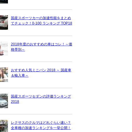
国産スポーツカーの加速性能をまとめ
てチェック！0-100 ランキング TOP18
2018年度のおすすめの車はコレ！～価
格帯別～
おすすめ人気ミニバン 2018 ～ 国産車
＆輸入車～
国産スポーツセダンの評価ランキング
2018
レクサスのクルマはどれぐらい速い？
全車種の加速ランキングを一挙公開！