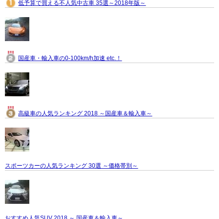
低予算で買える不人気中古車 35選～2018年版～
国産車・輸入車の0-100km/h加速 etc.！
高級車の人気ランキング 2018 ～国産車＆輸入車～
スポーツカーの人気ランキング 30選 ～価格帯別～
おすすめ人気SUV 2018 ～ 国産車＆輸入車～