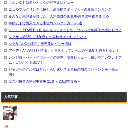
【ホンダ】新型シビックの評判＆レビュー
ニュルブルクリンクに挑む、高性能スポーツカーの最新ランキング
みんなが高評価が付けた、人気抜群の国産車/外車の中古車まとめ
半額以下で購入できる中古コンパクトカー 70選
ノート e-POWERで山道を走ってきました。ワンペダル操作は感動もの？
レクサスIS350（11年目）の車検代はどれぐらい？
レクサスLCの評判・発売前レビュー情報
アウディA4の評判・特徴：クラストップレベルの完成度を誇るセダン！
レンジローバー・イヴォークの評判・試乗レビュー：扱いやすいプレミア
ム・コンパクトSUV！
ジャガーのクルマはどれぐらい速い？全車種の加速ランキングを一挙公
開！
コスパ抜群の格安中古車 21選 ～2018年度版～
人気記事