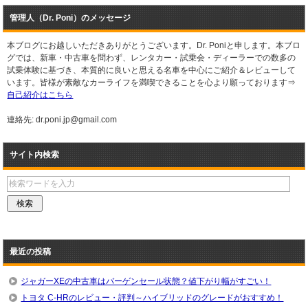
管理人（Dr. Poni）のメッセージ
本ブログにお越しいただきありがとうございます。Dr. Poniと申します。本ブロ
グでは、新車・中古車を問わず、レンタカー・試乗会・ディーラーでの数多の
試乗体験に基づき、本質的に良いと思える名車を中心にご紹介＆レビューして
います。皆様が素敵なカーライフを満喫できることを心より願っております⇒
自己紹介はこちら
連絡先: dr.poni.jp@gmail.com
サイト内検索
最近の投稿
ジャガーXEの中古車はバーゲンセール状態？値下がり幅がすごい！
トヨタ C-HRのレビュー・評判～ハイブリッドのグレードがおすすめ！